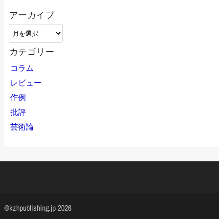
アーカイブ
ア
ー
カテゴリー
カ
イ
コラム
ブ
レビュー
作例
批評
芸術論
©kzhpublishing.jp 2026