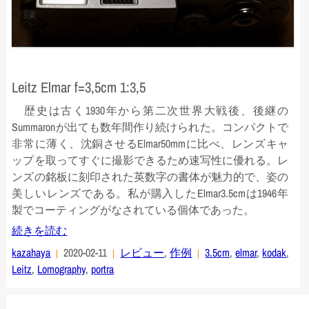
Leitz Elmar f=3,5cm 1:3,5
歴史は古く1930年から第二次世界大戦後、後継の
Summaronが出ても数年間作り続けられた。コンパクトで
非常に薄く、沈銅させるElmar50mmに比べ、レンズキャ
ップを取ってすぐに撮影できるため速写性に優れる。レ
ンズの銘板に刻印された英数字の書体が魅力的で、姿の
美しいレンズである。私が購入したElmar3.5cmは1946年
製でコーティングがなされている個体であった。
続きを読む
kazahaya
2020-02-11
レビュー
,
作例
3.5cm
,
elmar
,
kodak
,
Leitz
,
Lomography
,
portra