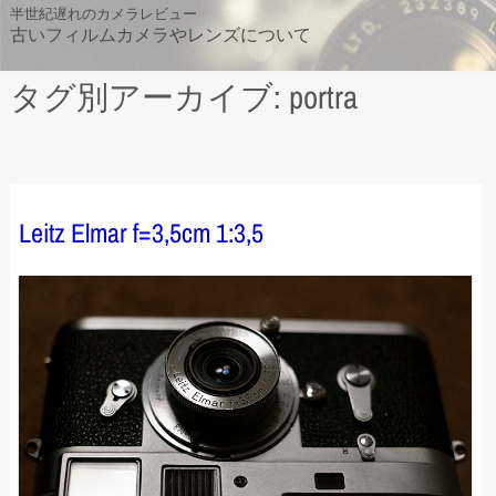
Skip
半世紀遅れのカメラレビュー
古いフィルムカメラやレンズについて
to
content
タグ別アーカイブ: portra
Leitz Elmar f=3,5cm 1:3,5