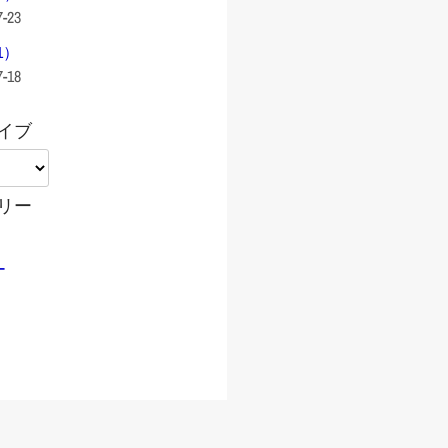
7-23
1）
7-18
イブ
リー
ー