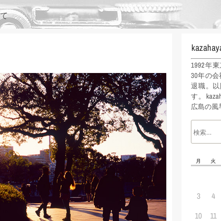
て
kazahay
1992
30年の会
退職。以
す。kaz
広島の風
月
火
3
4
10
11