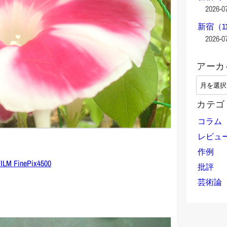
2026-0
新宿（1
2026-0
アーカ
ア
ー
カテゴ
カ
イ
コラム
ブ
レビュ
作例
ILM FinePix4500
批評
芸術論