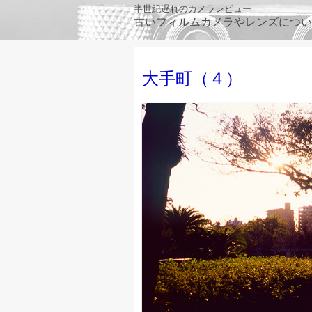
Skip
半世紀遅れのカメラレビュー
古いフィルムカメラやレンズについ
to
content
大手町（４）