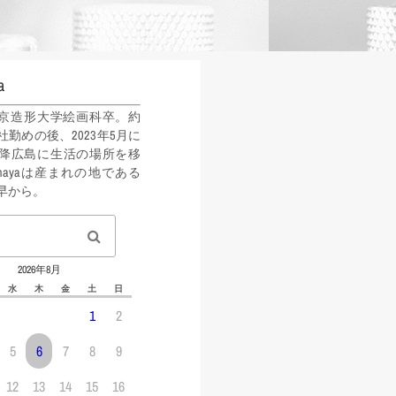
a
年東京造形大学絵画科卒。約
社勤めの後、2023年5月に
降広島に生活の場所を移
ahayaは産まれの地である
早から。
2026年8月
水
木
金
土
日
1
2
5
6
7
8
9
12
13
14
15
16