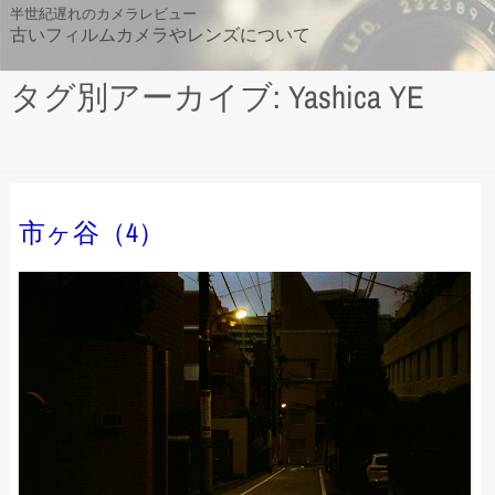
Skip
半世紀遅れのカメラレビュー
古いフィルムカメラやレンズについて
to
content
タグ別アーカイブ: Yashica YE
市ヶ谷（4）