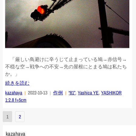
「厳しい鳥避けに辛うじて止まっている鳩→赤信号→
不穏な空→戦争への不安→先の屋根にとまる鳩は私たち
か。」
続きを読む
kazahaya
2022-10-13
作例
“81”
,
Yashica YE
,
YASHIKOR
1:2.8 f=5cm
投
1
2
稿
の
kazahaya