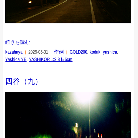
続きを読む
kazahaya
2025-05-31
作例
GOLD200
,
kodak
,
yashica
,
Yashica YE
,
YASHIKOR 1:2.8 f=5cm
四谷（九）