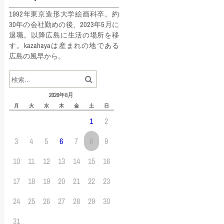
ペ
1992年東京造形大学絵画科卒。約
30年の会社勤めの後、2023年5月に
ー
退職。以降広島に生活の場所を移
ジ
す。kazahayaは産まれの地である
広島の風早から。
送
り
2026年8月
月
火
水
木
金
土
日
1
2
3
4
5
6
7
8
9
10
11
12
13
14
15
16
17
18
19
20
21
22
23
24
25
26
27
28
29
30
31