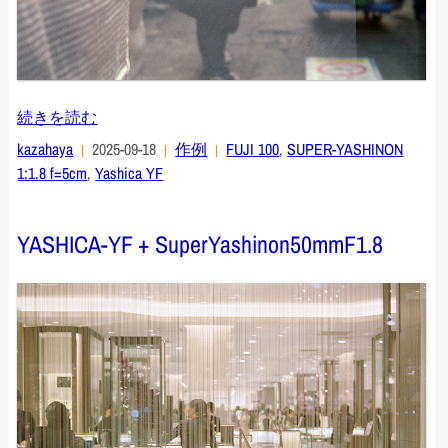
続きを読む
kazahaya
2025-09-18
作例
FUJI 100
,
SUPER-YASHINON
1:1.8 f=5cm
,
Yashica YF
YASHICA-YF + SuperYashinon50mmF1.8