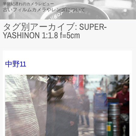
Skip
半世紀遅れのカメラレビュー
古いフィルムカメラやレンズについて
to
content
タグ別アーカイブ: SUPER-
YASHINON 1:1.8 f=5cm
中野11