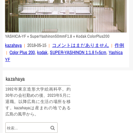
YASHICA-YF + SuperYashinon50mmF1.8 + Kodak ColorPlus200
kazahaya
2018-05-15
コメントはまだありません
作例
Color Plus 200
,
kodak
,
SUPER-YASHINON 1:1.8 f=5cm
,
Yashica
YF
kazahaya
1992年東京造形大学絵画科卒。約
30年の会社勤めの後、2023年5月に
退職。以降広島に生活の場所を移
す。kazahayaは産まれの地である
広島の風早から。