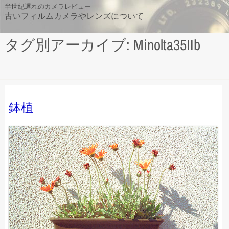
Skip
半世紀遅れのカメラレビュー
古いフィルムカメラやレンズについて
to
content
タグ別アーカイブ: Minolta35IIb
鉢植