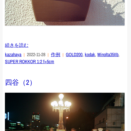
続きを読む
kazahaya
2022-11-28
作例
GOLD200
,
kodak
,
Minolta35IIb
,
SUPER ROKKOR 1:2 f=5cm
四谷（2）