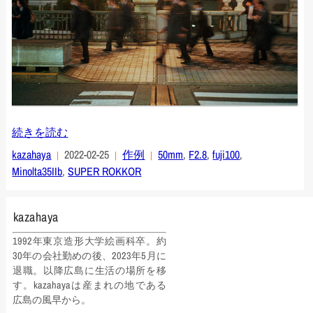
続きを読む
kazahaya
2022-02-25
作例
50mm
,
F2.8
,
fuji100
,
Minolta35IIb
,
SUPER ROKKOR
kazahaya
1992年東京造形大学絵画科卒。約
30年の会社勤めの後、2023年5月に
退職。以降広島に生活の場所を移
す。kazahayaは産まれの地である
広島の風早から。