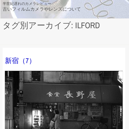
Skip
半世紀遅れのカメラレビュー
古いフィルムカメラやレンズについて
to
content
タグ別アーカイブ: ILFORD
新宿（7）