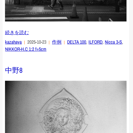
続きを読む
kazahaya
2025-10-23
作例
DELTA 100
,
ILFORD
,
Nicca 3-S
,
NIKKOR-H.C 1:2 f=5cm
中野8