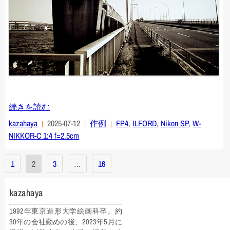
続きを読む
kazahaya
2025-07-12
作例
FP4
,
ILFORD
,
Nikon SP
,
W-
NIKKOR-C 1:4 f=2.5cm
投
1
2
3
…
16
稿
の
kazahaya
ペ
1992年東京造形大学絵画科卒。約
30年の会社勤めの後、2023年5月に
ー