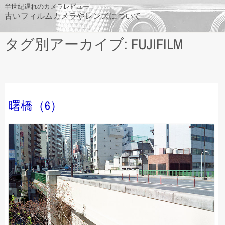
Skip
半世紀遅れのカメラレビュー
古いフィルムカメラやレンズについて
to
content
タグ別アーカイブ: FUJIFILM
曙橋（6）