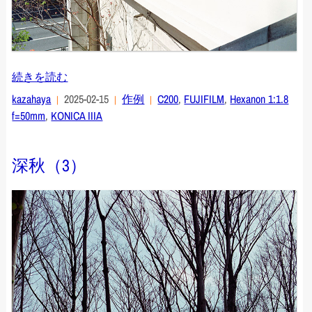
続きを読む
kazahaya
2025-02-15
作例
C200
,
FUJIFILM
,
Hexanon 1:1.8
f=50mm
,
KONICA IIIA
深秋（3）