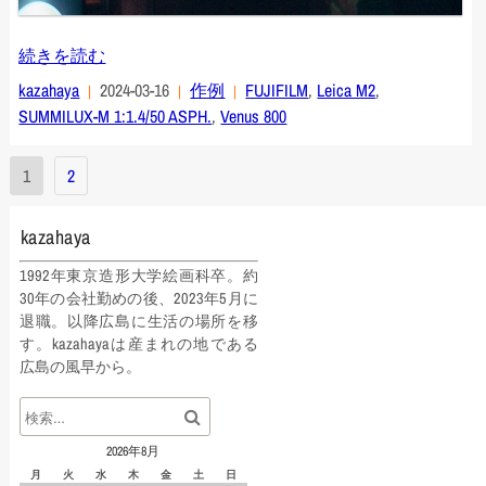
続きを読む
kazahaya
2024-03-16
作例
FUJIFILM
,
Leica M2
,
SUMMILUX-M 1:1.4/50 ASPH.
,
Venus 800
投
1
2
稿
の
kazahaya
ペ
1992年東京造形大学絵画科卒。約
30年の会社勤めの後、2023年5月に
ー
退職。以降広島に生活の場所を移
ジ
す。kazahayaは産まれの地である
広島の風早から。
送
り
2026年8月
月
火
水
木
金
土
日