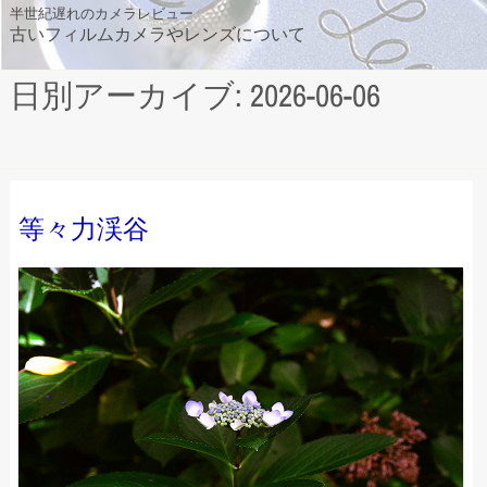
Skip
半世紀遅れのカメラレビュー
古いフィルムカメラやレンズについて
to
content
日別アーカイブ: 2026-06-06
等々力渓谷