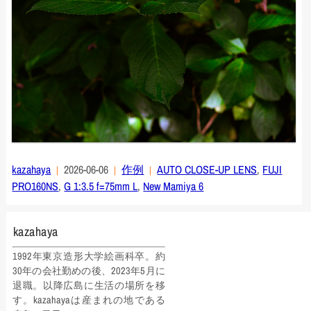
kazahaya
2026-06-06
作例
AUTO CLOSE-UP LENS
,
FUJI
PRO160NS
,
G 1:3.5 f=75mm L
,
New Mamiya 6
kazahaya
1992年東京造形大学絵画科卒。約
30年の会社勤めの後、2023年5月に
退職。以降広島に生活の場所を移
す。kazahayaは産まれの地である