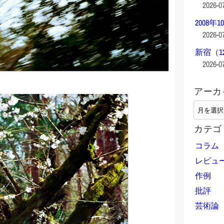
2026-0
2008年1
2026-0
新宿（1
2026-0
アーカ
ア
ー
カテゴ
カ
イ
コラム
ブ
レビュ
作例
批評
芸術論