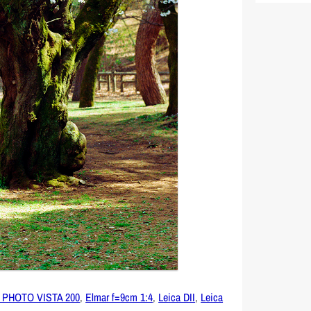
 PHOTO VISTA 200
,
Elmar f=9cm 1:4
,
Leica DII
,
Leica