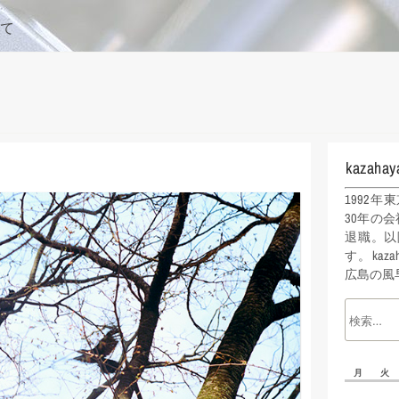
て
kazahay
1992
30年の会
退職。以
す。kaz
広島の風
月
火