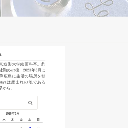
a
年東京造形大学絵画科卒。約
社勤めの後、2023年5月に
降広島に生活の場所を移
ahayaは産まれの地である
早から。
2026年5月
水
木
金
土
日