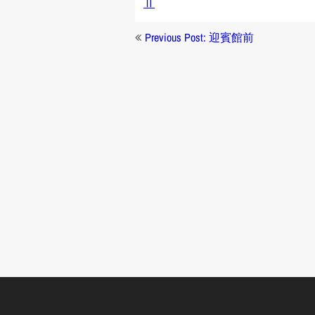
Ⅱ
投
Previous Post: 迎賓館前
稿
ナ
ビ
ゲ
ー
シ
ョ
ン