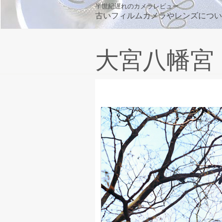
Skip
半世紀遅れのカメラレビュー
古いフィルムカメラやレンズについ
to
content
大宮八幡宮