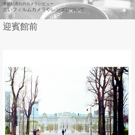
Skip
半世紀遅れのカメラレビュー
古いフィルムカメラやレンズについて
to
content
迎賓館前