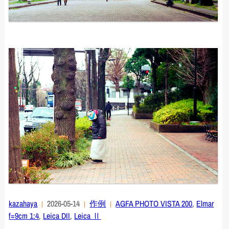
kazahaya
2026-05-14
作例
AGFA PHOTO VISTA 200
,
Elmar
f=9cm 1:4
,
Leica DII
,
Leica Ⅱ