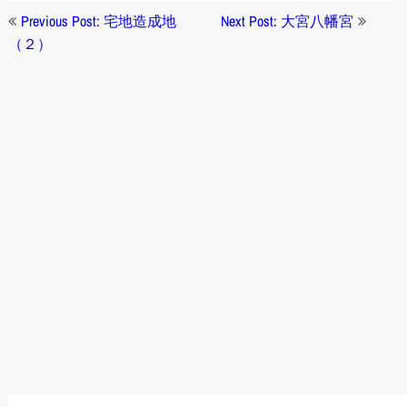
投
Previous Post: 宅地造成地
Next Post: 大宮八幡宮
稿
（２）
ナ
ビ
ゲ
ー
シ
ョ
ン