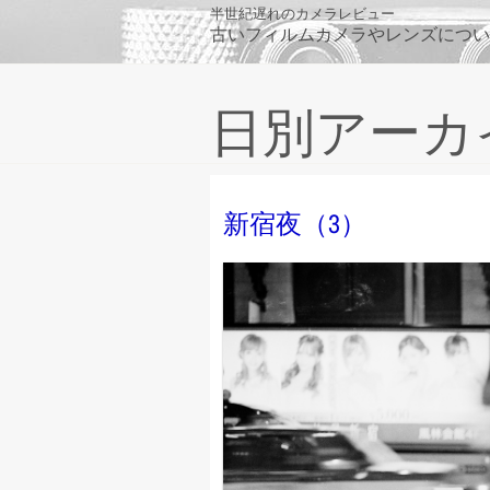
Skip
半世紀遅れのカメラレビュー
古いフィルムカメラやレンズについ
to
content
日別アーカイブ:
新宿夜（3）