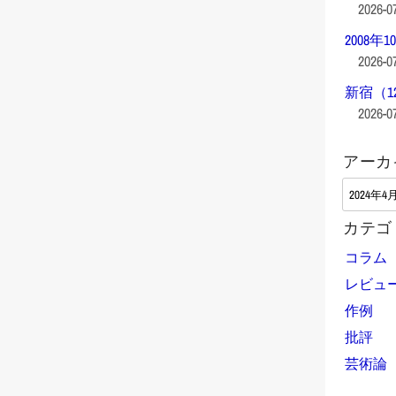
2026-0
2008年1
2026-0
新宿（1
2026-0
アーカ
ア
ー
カテゴ
カ
イ
コラム
ブ
レビュ
作例
批評
芸術論