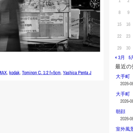
1
2
8
9
15
16
22
23
29
30
« 3月
5
最近の
MAX
,
kodak
,
Tominon C. 1:2 f=5cm
,
Yashica Penta J
大手町
2026-0
大手町
2026-0
朝顔
2026-0
室外風