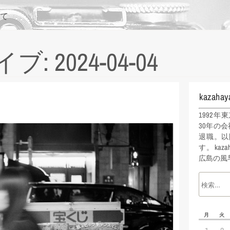
て
 2024-04-04
kazahay
1992
30年の会
退職。以
す。kaz
広島の風
月
火