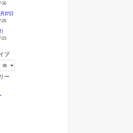
7-30
0月27日
7-25
2）
7-23
イブ
リー
ー