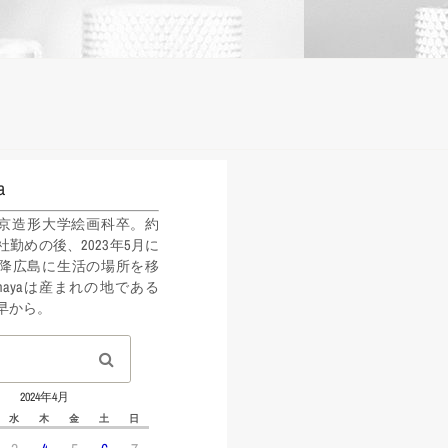
a
年東京造形大学絵画科卒。約
社勤めの後、2023年5月に
降広島に生活の場所を移
ahayaは産まれの地である
早から。
2024年4月
水
木
金
土
日