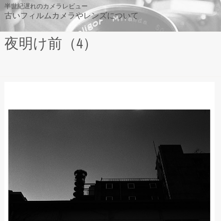
Skip
半世紀遅れのカメラレビュー
古いフィルムカメラやレンズについて
to
content
夜明け前（4）