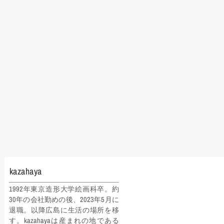
ビ
ゲ
ー
シ
ョ
ン
kazahaya
1992年東京造形大学絵画科卒。約
30年の会社勤めの後、2023年5月に
退職。以降広島に生活の場所を移
す。kazahayaは産まれの地である