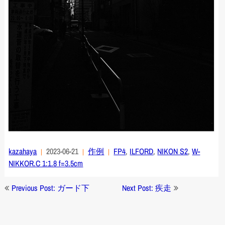
kazahaya
2023-06-21
作例
FP4
,
ILFORD
,
NIKON S2
,
W-
NIKKOR.C 1:1.8 f=3.5cm
投
Previous Post: ガード下
Next Post: 疾走
稿
ナ