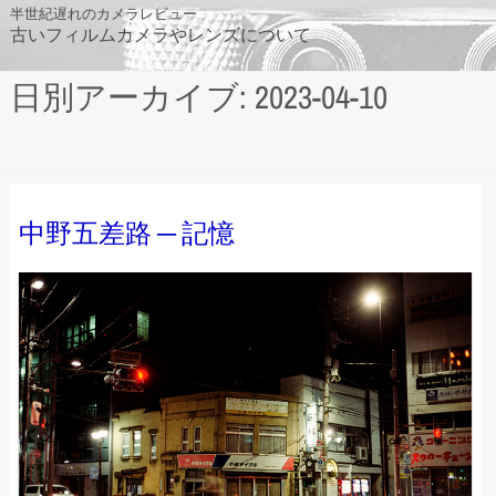
Skip
半世紀遅れのカメラレビュー
古いフィルムカメラやレンズについて
to
content
日別アーカイブ: 2023-04-10
中野五差路 ─ 記憶