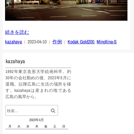
続きを読む
kazahaya
2023-04-10
作例
Kodak Gold200
,
Minoltina-S
kazahaya
1992年東京造形大学絵画科卒。約
30年の会社勤めの後、2023年5月に
退職。以降広島に生活の場所を移
す。kazahayaは産まれの地である
広島の風早から。
2023年4月
月
火
水
木
金
土
日