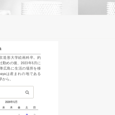
a
年東京造形大学絵画科卒。約
社勤めの後、2023年5月に
降広島に生活の場所を移
ahayaは産まれの地である
早から。
2026年5月
水
木
金
土
日