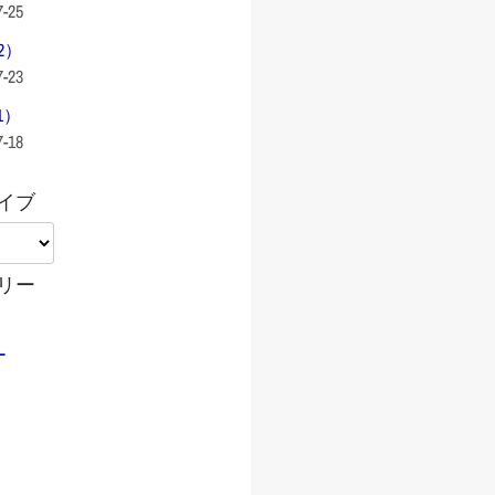
7-25
2）
7-23
1）
7-18
イブ
リー
ー