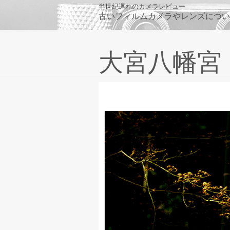
Skip
半世紀遅れのカメラレビュー
古いフィルムカメラやレンズについ
to
content
大宮八幡宮