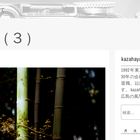
て
（３）
kazahay
1992
30年の会
退職。以
す。kaz
広島の風
月
火