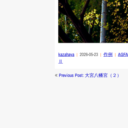
kazahaya
2026-05-23
作例
AGFA
Ⅱ
投
Previous Post: 大宮八幡宮（２）
稿
ナ
ビ
ゲ
ー