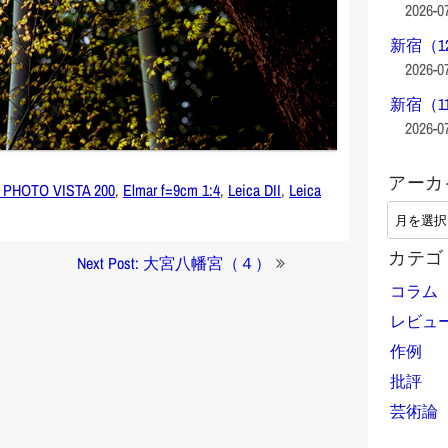
2026-0
新宿（1
2026-0
新宿（1
2026-0
アーカ
 PHOTO VISTA 200
,
Elmar f=9cm 1:4
,
Leica DII
,
Leica
ア
ー
カテゴ
カ
Next Post: 大宮八幡宮（４）
イ
コラム
ブ
レビュ
作例
批評
芸術論