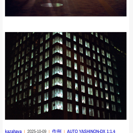
kazahaya
2025-10-09
作例
AUTO YASHINON-DX 1:1.4