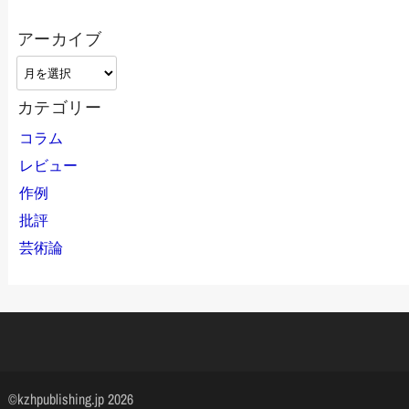
アーカイブ
ア
ー
カテゴリー
カ
イ
コラム
ブ
レビュー
作例
批評
芸術論
©kzhpublishing.jp 2026