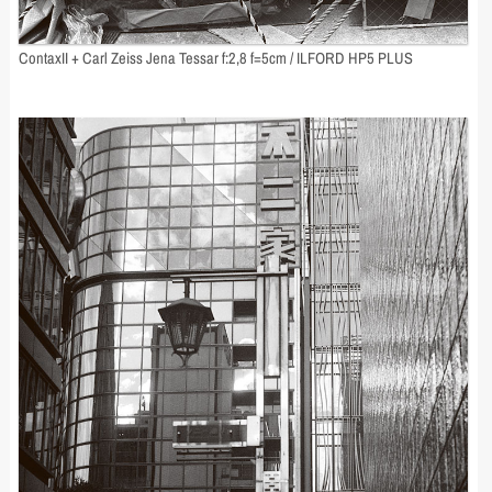
ContaxII + Carl Zeiss Jena Tessar f:2,8 f=5cm / ILFORD HP5 PLUS