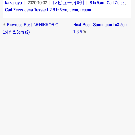
kazahaya
2020-10-02
レビュー
,
作例
8 f=5cm
,
Carl Zeiss
,
Carl Zeiss Jena Tessar f:2.8 f=5cm
,
Jena
,
tessar
投
Previous Post: W-NIKKOR.C
Next Post: Summaron f=3.5cm
稿
1:3.5
1:4 f=2.5cm (2)
ナ
ビ
ゲ
ー
シ
ョ
ン