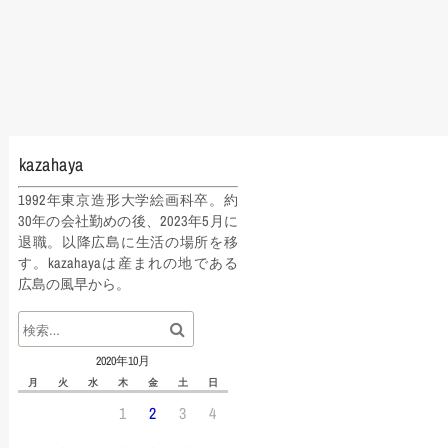
kazahaya
1992年東京造形大学絵画科卒。約
30年の会社勤めの後、2023年5月に
退職。以降広島に生活の場所を移
す。kazahayaは産まれの地である
広島の風早から。
2020年10月
月
火
水
木
金
土
日
1
2
3
4