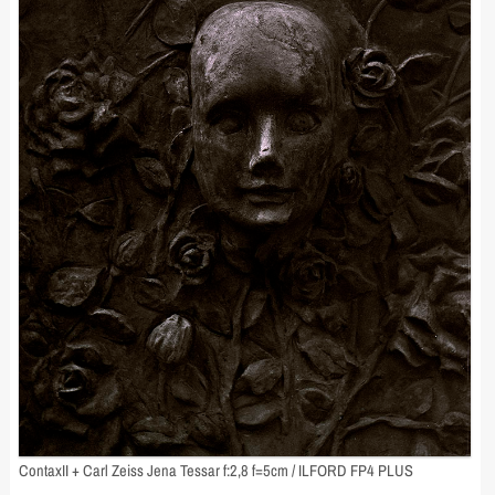
ContaxII + Carl Zeiss Jena Tessar f:2,8 f=5cm / ILFORD FP4 PLUS