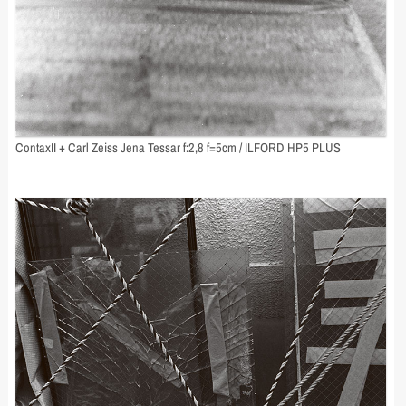
ContaxII + Carl Zeiss Jena Tessar f:2,8 f=5cm / ILFORD HP5 PLUS