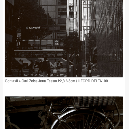
ContaxII + Carl Zeiss Jena Tessar f:2,8 f=5cm / ILFORD DELTA100