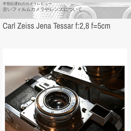
Skip
半世紀遅れのカメラレビュー
古いフィルムカメラやレンズについて
to
content
Carl Zeiss Jena Tessar f:2,8 f=5cm