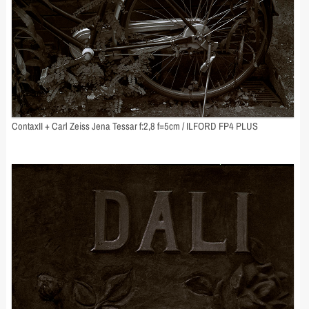
ContaxII + Carl Zeiss Jena Tessar f:2,8 f=5cm / ILFORD FP4 PLUS